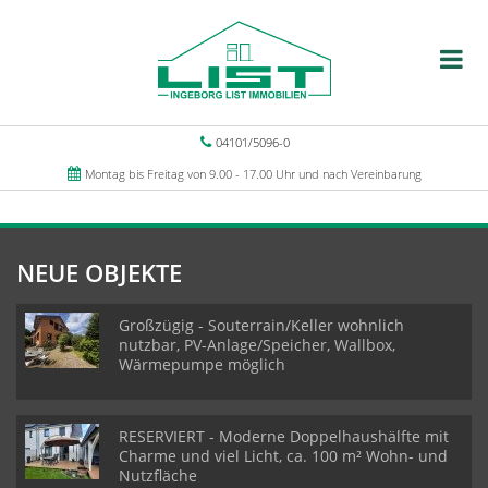
04101/5096-0
Montag bis Freitag von 9.00 - 17.00 Uhr und nach Vereinbarung
NEUE OBJEKTE
Großzügig - Souterrain/Keller wohnlich
nutzbar, PV-Anlage/Speicher, Wallbox,
Wärmepumpe möglich
RESERVIERT - Moderne Doppelhaushälfte mit
Charme und viel Licht, ca. 100 m² Wohn- und
Nutzfläche