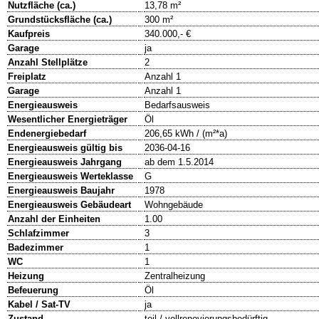
Nutzfläche (ca.)
13,78 m²
Grundstücksfläche (ca.)
300 m²
Kaufpreis
340.000,- €
Garage
ja
Anzahl Stellplätze
2
Freiplatz
Anzahl 1
Garage
Anzahl 1
Energieausweis
Bedarfsausweis
Wesentlicher Energieträger
Öl
Endenergiebedarf
206,65 kWh / (m²*a)
Energieausweis gültig bis
2036-04-16
Energieausweis Jahrgang
ab dem 1.5.2014
Energieausweis Werteklasse
G
Energieausweis Baujahr
1978
Energieausweis Gebäudeart
Wohngebäude
Anzahl der Einheiten
1.00
Schlafzimmer
3
Badezimmer
1
WC
1
Heizung
Zentralheizung
Befeuerung
Öl
Kabel / Sat-TV
ja
Zustand
teil / vollrenovierungsbedürftig