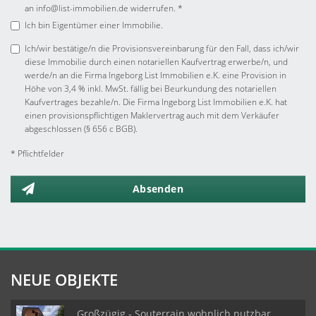
an info@list-immobilien.de widerrufen. *
Ich bin Eigentümer einer Immobilie.
Ich/wir bestätige/n die Provisionsvereinbarung für den Fall, dass ich/wir
diese Immobilie durch einen notariellen Kaufvertrag erwerbe/n, und
werde/n an die Firma Ingeborg List Immobilien e.K. eine Provision in
Höhe von 3,4 % inkl. MwSt. fällig bei Beurkundung des notariellen
Kaufvertrages bezahle/n. Die Firma Ingeborg List Immobilien e.K. hat
einen provisionspflichtigen Maklervertrag auch mit dem Verkäufer
abgeschlossen (§ 656 c BGB).
* Pflichtfelder
Absenden
NEUE OBJEKTE
Großzügig - Souterrain wohnlich nutzbar,