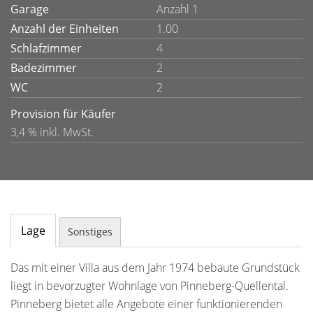
Garage
Anzahl 1
Anzahl der Einheiten
1.00
Schlafzimmer
4
Badezimmer
2
WC
2
Provision für Käufer
3,4 % inkl. MwSt.
Lage
Sonstiges
Das mit einer Villa aus dem Jahr 1974 bebaute Grundstück
liegt in bevorzugter Wohnlage von Pinneberg-Quellental.
Pinneberg bietet alle Angebote einer funktionierenden