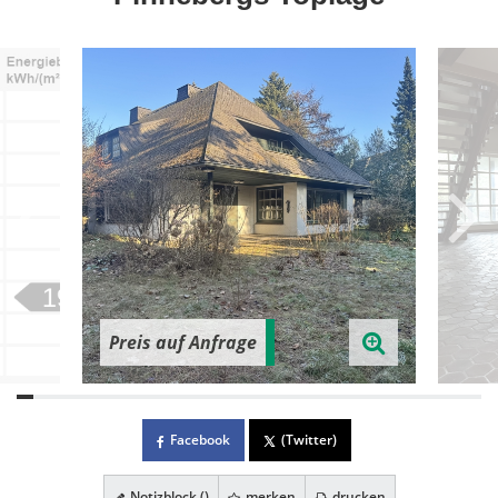
Preis auf Anfrage
Facebook
(Twitter)
Notizblock (
)
merken
drucken