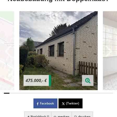
475.000,- €
Facebook
(Twitter)
Notizblock (
)
merken
drucken