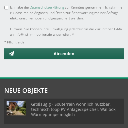
Ich habe die
Datenschutzerklärung
zur Kenntnis genommen. Ich stimme
zu, dass meine Angaben und Daten zur Beantwortung meiner Anfrage
elektronisch erhoben und gespeichert werden.
Hinweis: Sie können Ihre Einwilligung jederzeit für die Zukunft per E-Mail
an info@list-immobilien.de widerrufen. *
* Pflichtfelder
Absenden
NEUE OBJEKTE
Großzügig - Souterrain wohnlich nutzbar,
technisch topp PV-Anlage/Speicher, Wallbox,
Wärmepumpe möglich