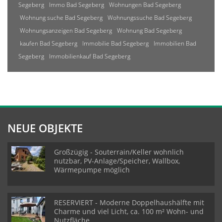
Segeberg
Immo Bad Segeberg
Wohnungen Bad Segeberg
Wohnung suche Bad Segeberg
Wohnungssuche Bad Segeberg
Wohnungsanzeigen Bad Segeberg
Wohnung Bad Segeberg
kaufen Bad Segeberg
Immobilie Bad Segeberg
Immobilien Bad
Segeberg
Immobilienkauf Bad Segeberg
NEUE OBJEKTE
Großzügig - Souterrain/Keller wohnlich
nutzbar, PV-Anlage/Speicher, Wallbox,
Wärmepumpe möglich
RESERVIERT - Moderne Doppelhaushälfte mit
Charme und viel Licht, ca. 100 m² Wohn- und
Nutzfläche