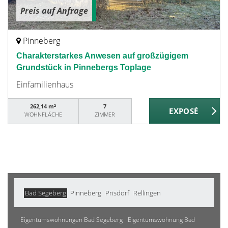
Preis auf Anfrage
Pinneberg
Charakterstarkes Anwesen auf großzügigem
Grundstück in Pinnebergs Toplage
Einfamilienhaus
262,14 m²
7
WOHNFLÄCHE
ZIMMER
Bad Segeberg
Pinneberg
Prisdorf
Rellingen
Eigentumswohnungen Bad Segeberg
Eigentumswohnung Bad