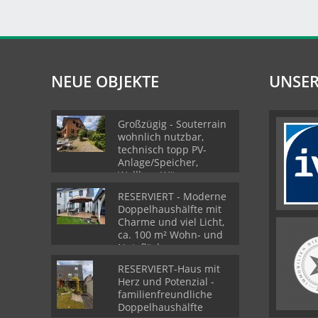
NEUE OBJEKTE
UNSER
Großzügig - Souterrain
wohnlich nutzbar,
technisch topp PV-
Anlage/Speicher,
Wallbox, Wärmepumpe
möglich
RESERVIERT - Moderne
Doppelhaushälfte mit
Charme und viel Licht,
ca. 100 m² Wohn- und
Nutzfläche
RESERVIERT-Haus mit
Herz und Potenzial -
familienfreundliche
Doppelhaushälfte