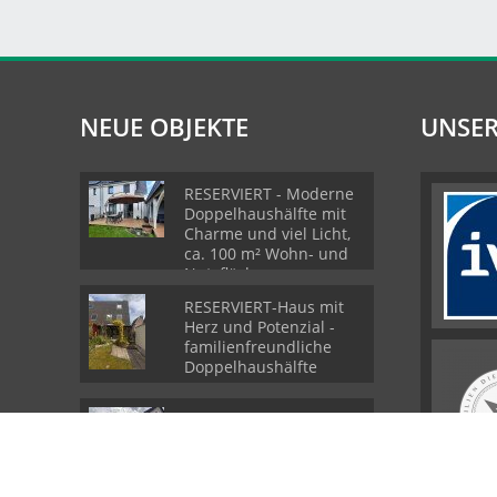
NEUE OBJEKTE
UNSER
RESERVIERT - Moderne
Doppelhaushälfte mit
Charme und viel Licht,
ca. 100 m² Wohn- und
Nutzfläche
RESERVIERT-Haus mit
Herz und Potenzial -
familienfreundliche
Doppelhaushälfte
RESERVIERT -- Bungalow
mit viel Platz - Sanieren
oder Neubebauung mit
Doppelhaus?